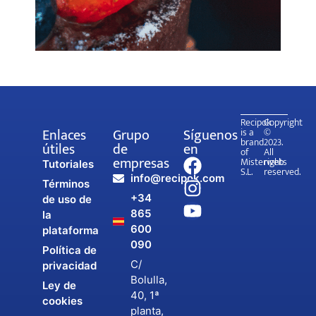
Recipok
Copyright
Enlaces
Grupo
Síguenos
is a
©
brand
2023.
útiles
de
en
of
All
empresas
Misterweb
rights
Tutoriales
S.L.
reserved.
info@recipok.com
Términos
+34
de uso de
865
la
600
plataforma
090
Política de
C/
privacidad
Bolulla,
Ley de
40, 1ª
cookies
planta,