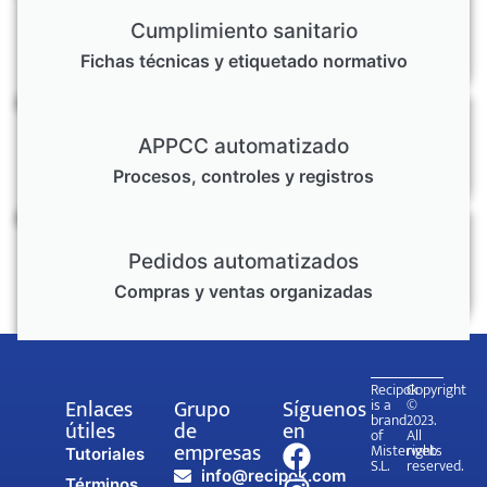
Cumplimiento sanitario
Fichas técnicas y etiquetado normativo
APPCC automatizado
Procesos, controles y registros
Pedidos automatizados
Compras y ventas organizadas
Recipok
Copyright
Enlaces
Grupo
Síguenos
is a
©
brand
2023.
útiles
de
en
of
All
empresas
Misterweb
rights
Tutoriales
S.L.
reserved.
info@recipok.com
Términos