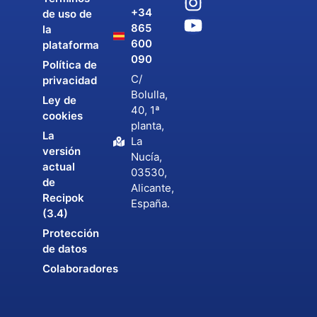
+34
de uso de
865
la
600
plataforma
090
Política de
C/
privacidad
Bolulla,
Ley de
40, 1ª
cookies
planta,
La
La
versión
Nucía,
actual
03530,
de
Alicante,
Recipok
España.
(3.4)
Protección
de datos
Colaboradores