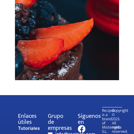
Recipok
Copyright
Enlaces
Grupo
Síguenos
is a
©
brand
2023.
útiles
de
en
of
All
empresas
Misterweb
rights
Tutoriales
S.L.
reserved.