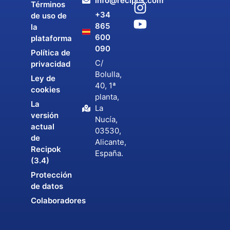
info@recipok.com
Términos
+34
de uso de
865
la
600
plataforma
090
Política de
C/
privacidad
Bolulla,
Ley de
40, 1ª
cookies
planta,
La
La
versión
Nucía,
actual
03530,
de
Alicante,
Recipok
España.
(3.4)
Protección
de datos
Colaboradores