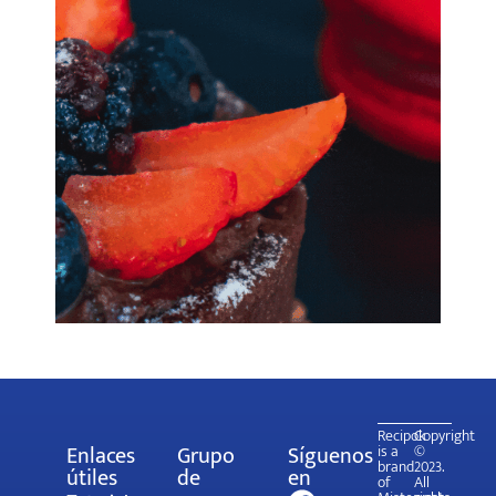
Recipok
Copyright
Enlaces
Grupo
Síguenos
is a
©
brand
2023.
útiles
de
en
of
All