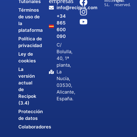
empresas
Misterweb
rights
Tutoriales
S.L.
reserved.
info@recipok.com
Términos
+34
de uso de
865
la
600
plataforma
090
Política de
C/
privacidad
Bolulla,
Ley de
40, 1ª
cookies
planta,
La
La
versión
Nucía,
actual
03530,
de
Alicante,
Recipok
España.
(3.4)
Protección
de datos
Colaboradores