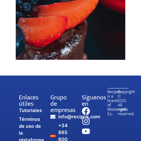
Recipok
Copyright
Enlaces
Grupo
Síguenos
is a
©
brand
2023.
útiles
de
en
of
All
empresas
Misterweb
rights
Tutoriales
S.L.
reserved.
info@recipok.com
Términos
+34
de uso de
865
la
600
plataforma