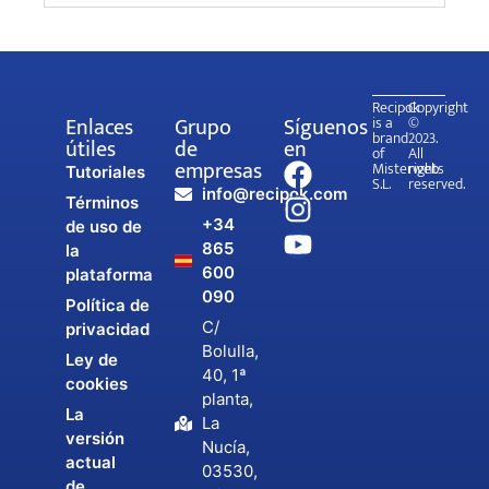
Recipok
Copyright
Enlaces
Grupo
Síguenos
is a
©
brand
2023.
útiles
de
en
of
All
empresas
Misterweb
rights
Tutoriales
S.L.
reserved.
info@recipok.com
Términos
+34
de uso de
865
la
600
plataforma
090
Política de
C/
privacidad
Bolulla,
Ley de
40, 1ª
cookies
planta,
La
La
versión
Nucía,
actual
03530,
de