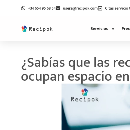
+34 654 95 68 54
users@recipok.com
Citas servicio
Servicios
Prec
¿Sabías que las r
ocupan espacio en