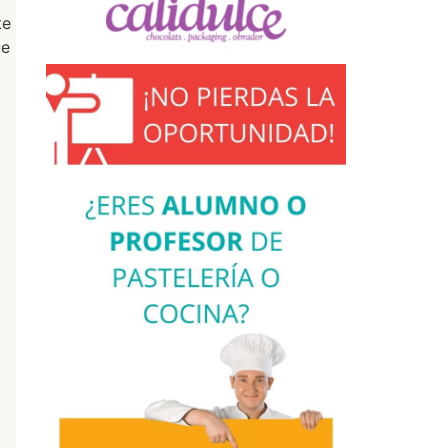
te
ue