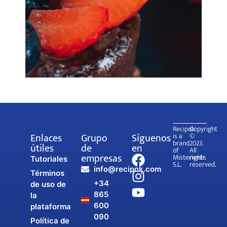
Recipok
Copyright
Enlaces
Grupo
Síguenos
is a
©
brand
2023.
útiles
de
en
of
All
empresas
Misterweb
rights
Tutoriales
S.L.
reserved.
info@recipok.com
Términos
+34
de uso de
865
la
600
plataforma
090
Política de