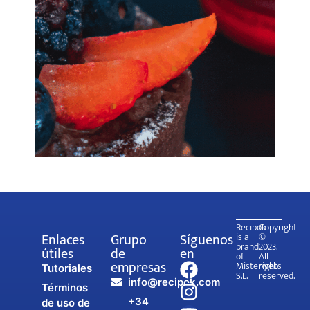
Recipok
Copyright
Enlaces
Grupo
Síguenos
is a
©
brand
2023.
útiles
de
en
of
All
empresas
Misterweb
rights
Tutoriales
S.L.
reserved.
info@recipok.com
Términos
+34
de uso de