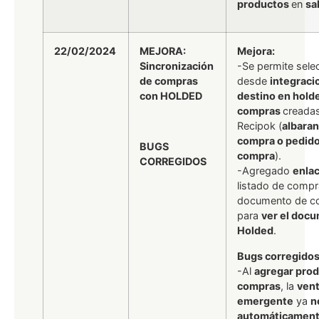
productos
en
sa
22/02/2024
MEJORA:
Mejora:
Sincronización
-Se permite sele
de compras
desde
integraci
con HOLDED
destino en hold
compras
creada
Recipok (
albara
compra o pedid
BUGS
compra
).
CORREGIDOS
-Agregado
enla
listado de compr
documento de c
para
ver el doc
Holded
.
Bugs corregidos
-Al
agregar pro
compras
, la
ven
emergente
ya
n
automáticamen