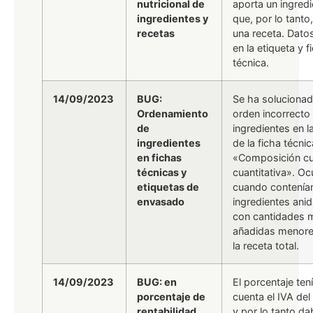
nutricional de
aporta un ingredi
ingredientes y
que, por lo tanto
recetas
una receta. Datos
en la etiqueta y f
técnica.
14/09/2023
BUG:
Se ha soluciona
Ordenamiento
orden incorrecto
de
ingredientes en l
ingredientes
de la ficha técnic
en fichas
«Composición cua
técnicas y
cuantitativa». Oc
etiquetas de
cuando contenía
envasado
ingredientes ani
con cantidades 
añadidas menores
la receta total.
14/09/2023
BUG: en
El porcentaje ten
porcentaje de
cuenta el IVA de
rentabilidad
y por lo tanto da