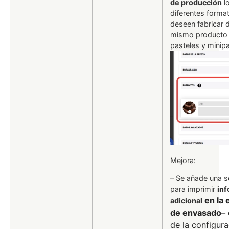
de producción
l
diferentes forma
deseen fabricar 
mismo producto (
pasteles y minipa
Mejora:
– Se añade una s
para imprimir
in
en la 
adicional
de envasado
–
de la configur