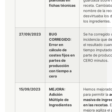
plantillas en
guardada sobre 
fichas técnicas
receta. Cambiaba
nombre de la rec
desvirtuaba los 
los ingredientes.
27/09/2023
BUG
Se ha corregido 
CORREGIDO:
incidencia que d
Error en
el resultado cuan
cálculo de
tiempo imputado
costes fijos en
parte de producc
partes de
CERO minutos.
producción
con tiempo a
cero
15/09/2023
MEJORA:
Hemos mejorado
Adición
para permitir la
a
Múltiple de
masiva de ingre
Ingredientes
en las recetas
. 
mejora agiliza el