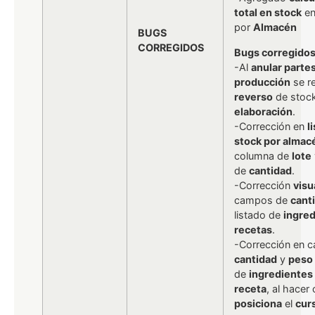
total en stock
en
por
Almacén
BUGS
CORREGIDOS
Bugs corregidos
-Al
anular parte
producción
se re
reverso
de stock
elaboración
.
-Corrección en
l
stock por almac
columna de
lote
de
cantidad
.
-Corrección
visu
campos de
cant
listado de
ingre
recetas
.
-Corrección en 
cantidad
y
peso
de
ingredientes
receta
, al hacer 
posiciona
el
cur