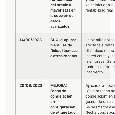
del precio a
valor inferior a la
mayoristas en
rentabilidad real.
la sección de
datos
avanzados
14/09/2023
BUG: al aplicar
La plantilla aplic
plantillas de
afectaba a datos
fichas técnicas
dinámicos como 
a otras recetas
ingredientes y lo
la empresa. Gene
tanto, un inform
incorrecto.
29/08/2023
MEJORA:
Aplicada la opci
Fecha de
“Ocultar fecha d
congelación
congelación” en e
en
guardado de una p
configuración
Se desmarca esa
de etiquetado
(fecha congelaci