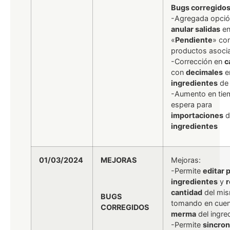
Bugs corregidos
-Agregada opció
anular salidas
en
«
Pendiente
» co
productos asoci
-Corrección en
c
con
decimales
e
ingredientes
d
-Aumento en tie
espera para
importaciones
d
ingredientes
01/03/2024
MEJORAS
Mejoras:
-Permite
editar 
ingredientes
y
r
cantidad
del mi
BUGS
tomando en cuen
CORREGIDOS
merma
del ingre
-Permite
sincron