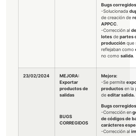
Bugs corregidos
-Solucionada
dup
de creación de
r
APPCC
.
-Corrección al
de
lotes
de
partes 
producción
que 
reflejaban como
no como
salida
.
23/02/2024
MEJORA:
Mejora:
Exportar
-Se permite
expo
productos de
productos
en la 
salidas
de
editar salida.
Bugs corregidos
-Corrección en
g
BUGS
de códigos de b
CORREGIDOS
carácteres espe
-Corrección al
im