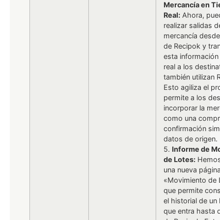
Mercancía en T
Real:
Ahora, pue
realizar salidas d
mercancía desde
de Recipok y tran
esta información
real a los destin
también utilizan 
Esto agiliza el p
permite a los des
incorporar la me
como una compr
confirmación sim
datos de origen.
5.
Informe de M
de Lotes:
Hemos
una nueva págin
«Movimiento de 
que permite cons
el historial de un
que entra hasta 