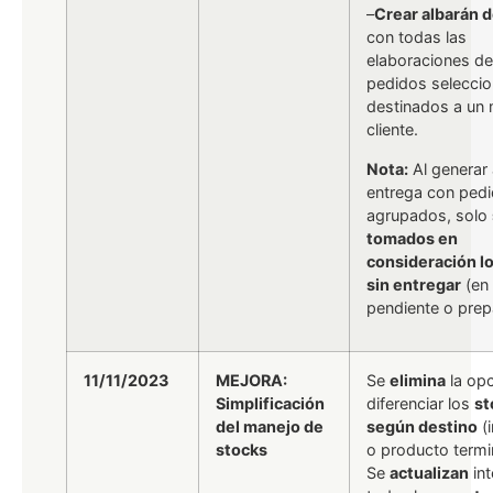
–
Crear albarán d
con todas las
elaboraciones de
pedidos selecci
destinados a un
cliente.
Nota:
Al generar 
entrega con ped
agrupados, solo
tomados en
consideración l
sin entregar
(en
pendiente o prep
11/11/2023
MEJORA:
Se
elimina
la opc
Simplificación
diferenciar los
st
del manejo de
según destino
(i
stocks
o producto termi
Se
actualizan
in