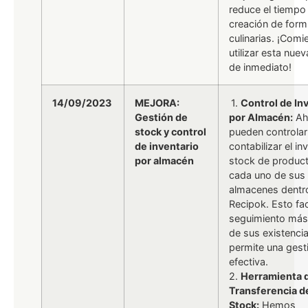
reduce el tiempo
creación de form
culinarias. ¡Comi
utilizar esta nue
de inmediato!
14/09/2023
MEJORA:
1.
Control de In
Gestión de
por Almacén:
Ah
stock y control
pueden controlar
de inventario
contabilizar el in
por almacén
stock de produc
cada uno de sus
almacenes dentr
Recipok. Esto fac
seguimiento más
de sus existenci
permite una ges
efectiva.
2.
Herramienta 
Transferencia d
Stock:
Hemos