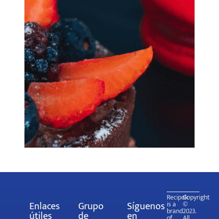
Recipok
Copyright
Enlaces
Grupo
Síguenos
is a
©
brand
2023.
útiles
de
en
of
All