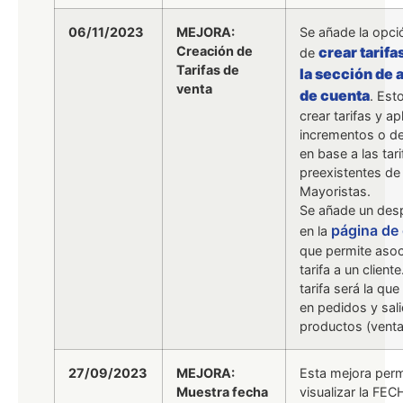
06/11/2023
MEJORA:
Se añade la opci
Creación de
crear tarif
de
Tarifas de
la sección de 
venta
de cuenta
. Est
crear tarifas y ap
incrementos o d
en base a las tari
preexistentes de
Mayoristas.
Se añade un des
página de 
en la
que permite asoc
tarifa a un client
tarifa será la que
en pedidos y sal
productos (venta
27/09/2023
MEJORA:
Esta mejora perm
Muestra fecha
visualizar la FE