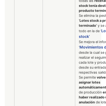
todas las
receta
stock tenía dest
producto termi
Se elimina la pes
‘
Lotes stock a p
terminado’
y se 
Lo
todo en la de ‘
stock’
Se mejora el inf
Movimientos d
‘
desde la cual se
realizar el segui
cada lote y prod
desde su entrada
respectivas salid
Se permite
volve
asignar lotes
automáticamen
de producción
e
haber realizado
anulación
de lote