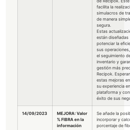
de Recipok. Este
facilita la realiza
simulacros de tr
de manera simpl
segura.
Estas actualizac
están diseñadas
potenciar la efici
sus operaciones,
el seguimiento d
inventario y gara
gestión más prec
Recipok. Espera
estas mejoras e
su experiencia e
plataforma y con
éxito de sus neg
14/09/2023
MEJORA: Valor
Se añade la posib
% FIBRA en la
incorporar y calcu
información
porcentaje de fib