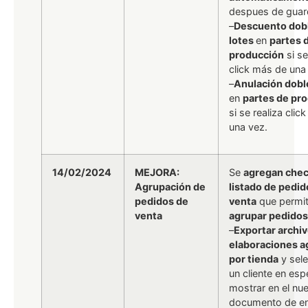
despues de guar
–
Descuento dob
lotes
en
partes 
producción
si se
click más de una
–
Anulación dobl
en
partes de pr
si se realiza clic
una vez.
14/02/2024
MEJORA:
Se
agregan che
Agrupación de
listado de pedid
pedidos de
venta
que permit
venta
agrupar pedidos
–
Exportar archi
elaboraciones 
por tienda
y sele
un cliente en esp
mostrar en el nu
documento de en