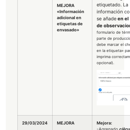
etiquetado.
La
MEJORA
información co
«Información
adicional en
se añade
en el
etiquetas de
de observaci
envasado»
formulario de tér
parte de producci
debe marcar el che
en la etiqueta» pa
imprima correctam
opcional).
29/03/2024
MEJORA
Mejora:
-Agregado
cálcu