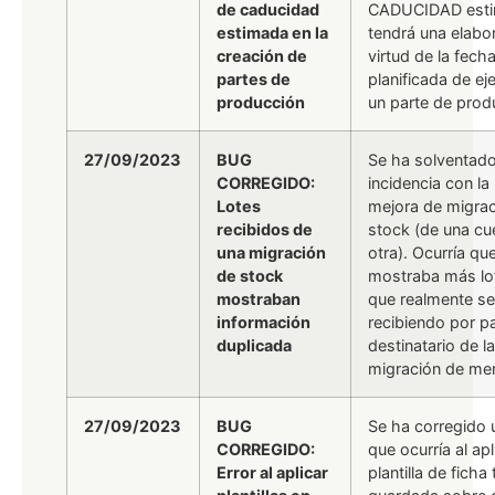
de caducidad
CADUCIDAD esti
estimada en la
tendrá una elabo
creación de
virtud de la fech
partes de
planificada de ej
producción
un parte de prod
27/09/2023
BUG
Se ha solventad
CORREGIDO:
incidencia con la
Lotes
mejora de migrac
recibidos de
stock (de una cu
una migración
otra). Ocurría qu
de stock
mostraba más lo
mostraban
que realmente s
información
recibiendo por pa
duplicada
destinatario de la
migración de mer
27/09/2023
BUG
Se ha corregido 
CORREGIDO:
que ocurría al apl
Error al aplicar
plantilla de ficha