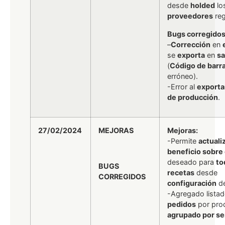
desde
holded
lo
proveedores
reg
Bugs corregidos
–
Corrección
en
se
exporta
en
sa
(
Código de barr
erróneo).
-Error al
exporta
de producción
.
27/02/2024
MEJORAS
Mejoras:
-Permite
actuali
beneficio sobre 
deseado para
to
BUGS
recetas
desde
CORREGIDOS
configuración
de
-Agregado lista
pedidos
por pro
agrupado por s