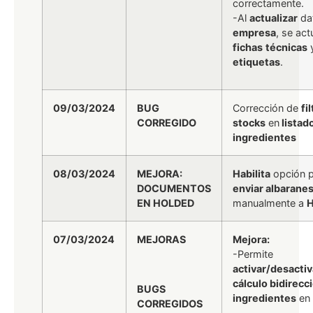
correctamente.
-Al
actualizar
da
empresa
, se act
fichas
técnicas
etiquetas
.
09/03/2024
BUG
Corrección de
fi
CORREGIDO
stocks
en
listad
ingredientes
08/03/2024
MEJORA:
Habilita
opción 
DOCUMENTOS
enviar albaranes
EN HOLDED
manualmente a
H
07/03/2024
MEJORAS
Mejora:
-Permite
activar/desactiv
cálculo bidirecc
BUGS
ingredientes
en
CORREGIDOS