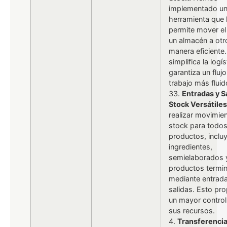
implementado u
herramienta que 
permite mover el
un almacén a otr
manera eficiente
simplifica la logís
garantiza un fluj
trabajo más fluid
33.
Entradas y S
Stock Versátiles
realizar movimie
stock para todos
productos, inclu
ingredientes,
semielaborados 
productos termi
mediante entrad
salidas. Esto pr
un mayor control
sus recursos.
4.
Transferencia