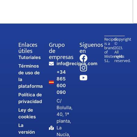
Recipok
Copyright
Enlaces
Grupo
Síguenos
is a
©
brand
2023.
útiles
de
en
of
All
empresas
Misterweb
rights
Tutoriales
S.L.
reserved.
info@recipok.com
Términos
+34
de uso de
865
la
600
plataforma
090
Política de
C/
privacidad
Bolulla,
Ley de
40, 1ª
cookies
planta,
La
La
versión
Nucía,