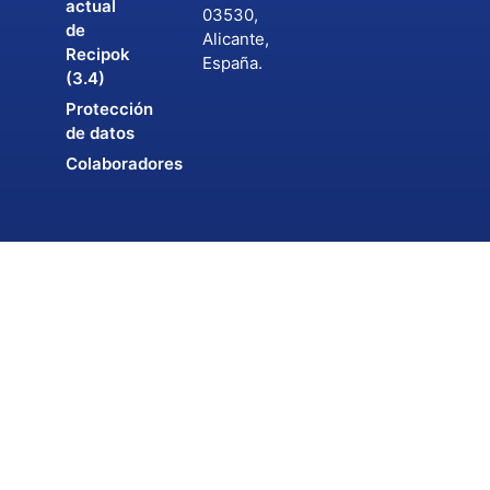
actual
03530,
de
Alicante,
Recipok
España.
(3.4)
Protección
de datos
Colaboradores