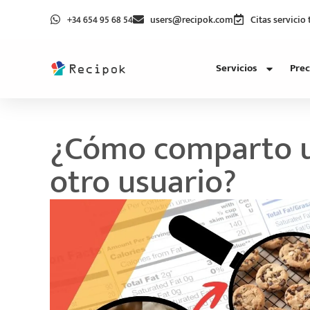
+34 654 95 68 54
users@recipok.com
Citas servicio
Servicios
Prec
¿Cómo comparto u
otro usuario?